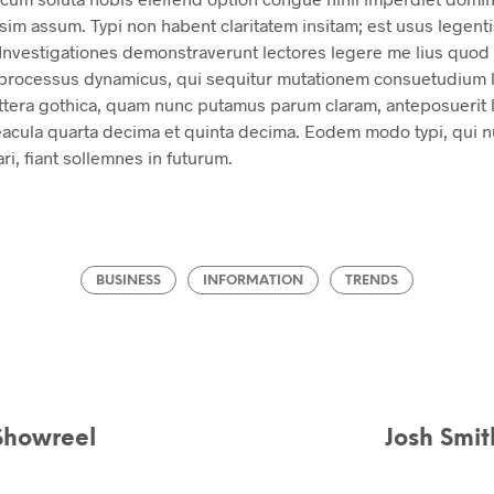
sim assum. Typi non habent claritatem insitam; est usus legentis 
Investigationes demonstraverunt lectores legere me lius quod i
m processus dynamicus, qui sequitur mutationem consuetudium
ittera gothica, quam nunc putamus parum claram, anteposuerit 
eacula quarta decima et quinta decima. Eodem modo typi, qui 
ri, fiant sollemnes in futurum.
BUSINESS
INFORMATION
TRENDS
Showreel
Josh Smit