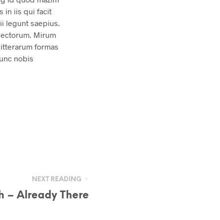
in iis qui facit
i legunt saepius.
 lectorum. Mirum
litterarum formas
nunc nobis
NEXT READING
h – Already There