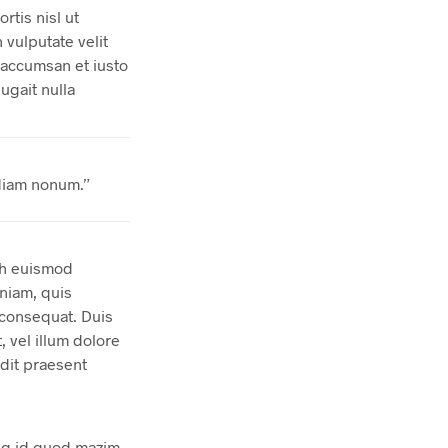
rtis nisl ut
 vulputate velit
t accumsan et iusto
ugait nulla
 diam nonum.”
bh euismod
eniam, quis
 consequat. Duis
, vel illum dolore
ndit praesent
ng id quod mazim