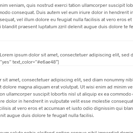
nim veniam, quis nostrud exerci tation ullamcorper suscipit lobo
odo consequat. Duis autem vel eum iriure dolor in hendrerit in
equat, vel illum dolore eu feugiat nulla facilisis at vero eros e
 blandit praesent luptatum zzril delenit augue duis dolore te fe
”Lorem ipsum dolor sit amet, consectetuer adipiscing elit, sed
yes” text_color=”#e6ae48″]
 sit amet, consectetuer adipiscing elit, sed diam nonummy ni
et dolore magna aliquam erat volutpat. Ut wisi enim ad minim v
ion ullamcorper suscipit lobortis nisl ut aliquip ex ea commodo
re dolor in hendrerit in vulputate velit esse molestie consequat
acilisis at vero eros et accumsan et iusto odio dignissim qui bla
nit augue duis dolore te feugait nulla facilisi.
cum soluta nobis eleifend option congue nihil imperdiet domi