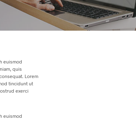
bh euismod
eniam, quis
o consequat. Lorem
od tincidunt ut
nostrud exerci
bh euismod