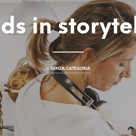
ds in storyte
in
SENZA CATEGORIA