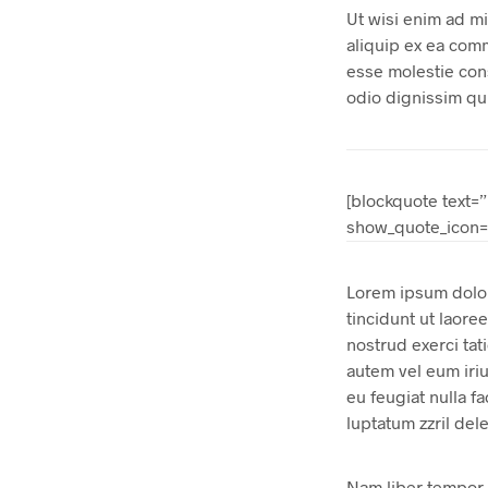
Ut wisi enim ad mi
aliquip ex ea comm
esse molestie cons
odio dignissim qui
[blockquote text=
show_quote_icon=”
Lorem ipsum dolor
tincidunt ut laore
nostrud exerci tat
autem vel eum iriu
eu feugiat nulla f
luptatum zzril dele
Nam liber tempor 