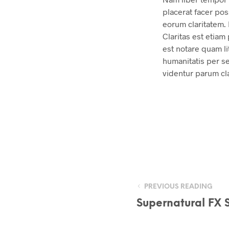
placerat facer pos
eorum claritatem. 
Claritas est etia
est notare quam l
humanitatis per s
videntur parum cla
PREVIOUS READING
Supernatural FX 