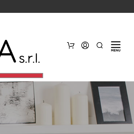
N
E
S
S