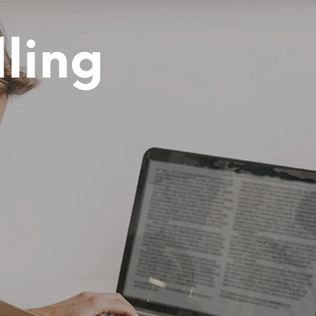
U
N
P
lling
R
O
D
O
T
T
O
N
E
L
C
A
R
R
E
L
L
O
.