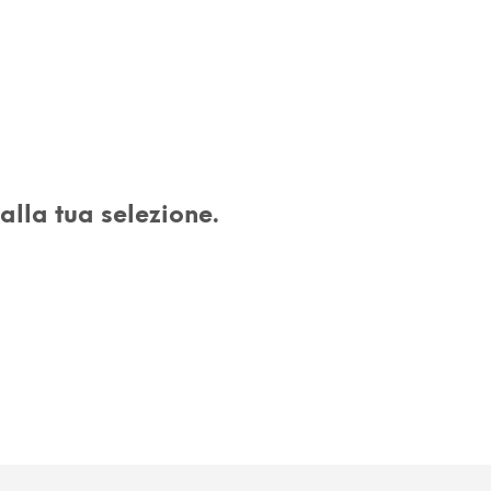
U
N
P
R
O
D
O
T
T
O
lla tua selezione.
N
E
L
C
A
R
R
E
L
L
O
.