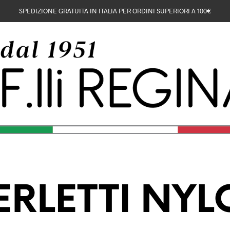
SPEDIZIONE GRATUITA IN ITALIA PER ORDINI SUPERIORI A 100€
RLETTI NY