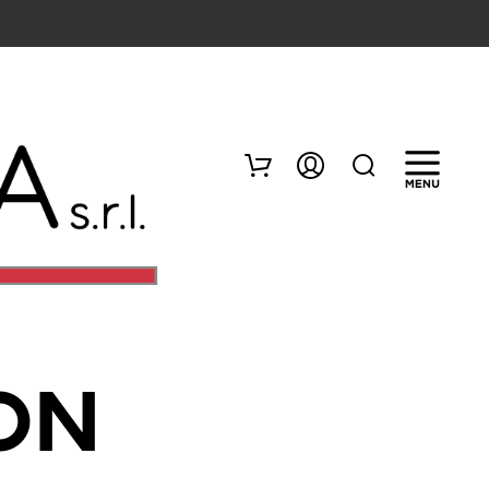
LON
N
E
S
S