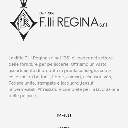
opzioni
possono
essere
scelte
nella
pagina
del
prodotto
La ditta F.lli Regina srl nel 1951 e’ leader nel settore
delle forniture per pelliccerie. Offriamo un vasto
assortimento di prodotti in pronta consegna come
collezioni di bottoni , fibbie ,alamari, accessori vari,
Fodere unite, stampate e jacquard ,tessuti
impermeabili. Attrezzature complete per la lavorazione
delle pellicce.
MENU