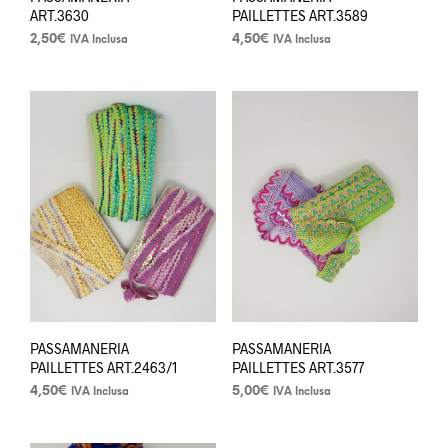
ART.3630
PAILLETTES ART.3589
2,50
€
4,50
€
IVA Inclusa
IVA Inclusa
Questo
Questo
prodotto
prodotto
ha
ha
più
più
varianti.
varianti.
Le
Le
opzioni
opzioni
possono
possono
essere
essere
scelte
scelte
nella
nella
pagina
pagina
del
del
prodotto
prodotto
PASSAMANERIA
PASSAMANERIA
PAILLETTES ART.2463/1
PAILLETTES ART.3577
4,50
€
5,00
€
IVA Inclusa
IVA Inclusa
Questo
Questo
prodotto
prodotto