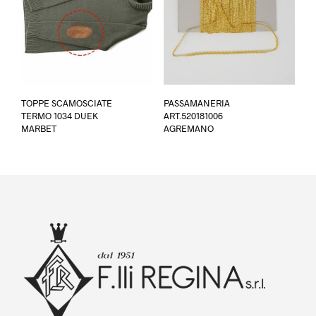
Questo
TOPPE SCAMOSCIATE
PASSAMANERIA
prodotto
TERMO 1034 DUEK
ART.520181006
ha
MARBET
AGREMANO
più
varianti.
Le
opzioni
possono
essere
scelte
nella
pagina
del
prodotto