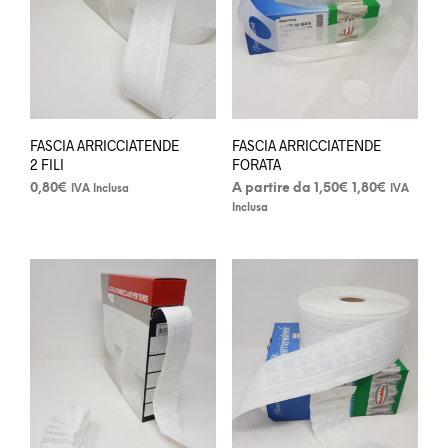
FASCIA ARRICCIATENDE
FASCIA ARRICCIATENDE
2 FILI
FORATA
Fascia
0,80
€
A partire da
1,50
€
1,80
€
IVA Inclusa
IVA
di
Inclusa
Questo
prezzo:
da
prodotto
1,50€
ha
a
più
1,80€
varianti.
Le
opzioni
possono
essere
scelte
nella