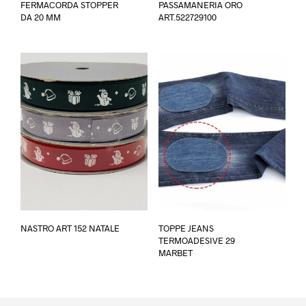
FERMACORDA STOPPER
PASSAMANERIA ORO
prodotto
DA 20 MM
ART.522729100
ha
più
varianti.
Le
opzioni
possono
essere
scelte
nella
pagina
del
prodotto
Questo
Ques
NASTRO ART 152 NATALE
TOPPE JEANS
prodotto
prod
TERMOADESIVE 29
ha
ha
MARBET
più
più
varianti.
varia
Le
Le
opzioni
opzi