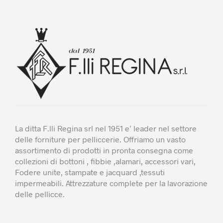
possono
poss
essere
esse
scelte
scel
nella
nella
pagina
pagi
del
del
prodotto
prod
La ditta F.lli Regina srl nel 1951 e’ leader nel settore
delle forniture per pelliccerie. Offriamo un vasto
assortimento di prodotti in pronta consegna come
collezioni di bottoni , fibbie ,alamari, accessori vari,
Fodere unite, stampate e jacquard ,tessuti
impermeabili. Attrezzature complete per la lavorazione
delle pellicce.