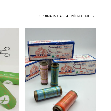
U
N
P
R
ORDINA IN BASE AL PIÙ RECENTE
O
D
O
T
T
O
N
E
L
C
A
R
R
E
L
L
O
.