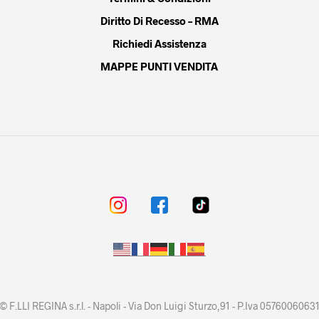
Diritto Di Recesso – RMA
Richiedi Assistenza
MAPPE PUNTI VENDITA
© F.LLI REGINA s.r.l. - Napoli - Via Don Luigi Sturzo,91 - P.Iva 0576006063