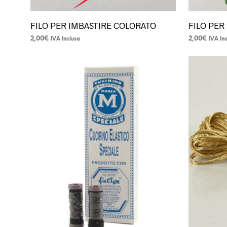
FILO PER IMBASTIRE COLORATO
FILO PER
2,00
€
2,00
€
IVA Inclusa
IVA In
Questo
prodotto
ha
più
varianti.
Le
opzioni
possono
essere
scelte
nella
pagina
del
prodotto