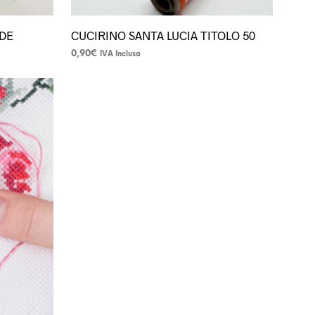
RDE
CUCIRINO SANTA LUCIA TITOLO 50
0,90
€
IVA Inclusa
Questo
prodotto
ha
più
varianti.
Le
opzioni
possono
essere
scelte
nella
pagina
del
prodotto