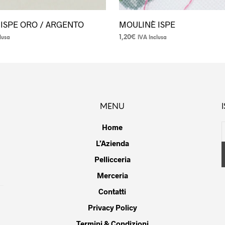
ISPE ORO / ARGENTO
MOULINÈ ISPE
1,20
€
lusa
IVA Inclusa
Questo
prodotto
ha
più
varianti.
MENU
Le
opzioni
Home
possono
L’Azienda
essere
scelte
Pellicceria
nella
Merceria
pagina
Contatti
del
prodotto
Privacy Policy
Termini & Condizioni