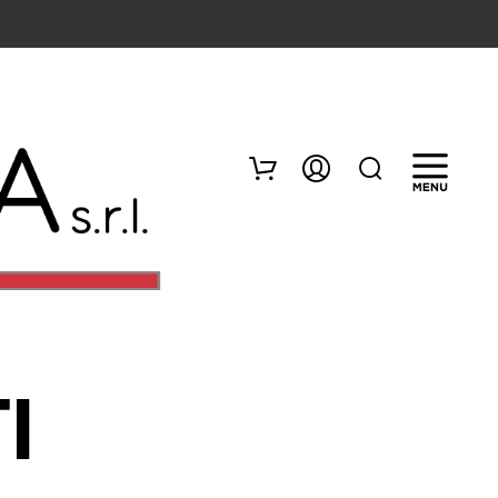
I
N
E
S
S