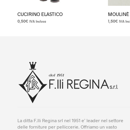
CUCIRINO ELASTICO
MOULINÈ 
0,50
€
1,50
€
IVA Inclusa
IVA Inc
Questo
Questo
prodotto
prodotto
ha
ha
più
più
varianti.
varianti.
Le
Le
opzioni
opzioni
possono
possono
essere
essere
scelte
scelte
nella
nella
pagina
pagina
del
del
prodotto
prodotto
La ditta F.lli Regina srl nel 1951 e’ leader nel settore
delle forniture per pelliccerie. Offriamo un vasto