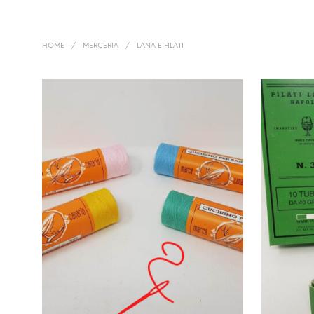
HOME
/
MERCERIA
/
LANA E FILATI