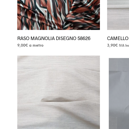
del
del
prodotto
prodotto
RASO MAGNOLIA DISEGNO 58626
CAMELLO
9,00
€
a metro
3,90
€
IVA In
Questo
prodotto
ha
più
varianti.
Le
opzioni
possono
essere
scelte
nella
pagina