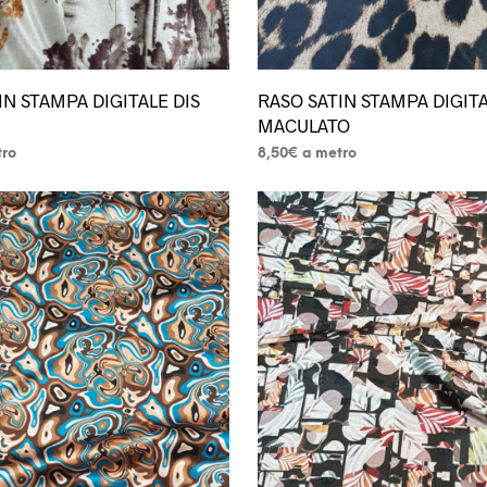
prodotto
IN STAMPA DIGITALE DIS
RASO SATIN STAMPA DIGITA
MACULATO
tro
8,50
€
a metro
Questo
prodotto
ha
più
varianti.
Le
opzioni
possono
essere
scelte
nella
pagina