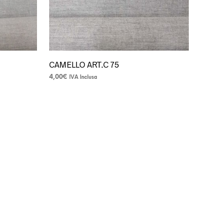
del
prodotto
CAMELLO ART.C 75
4,00
€
IVA Inclusa