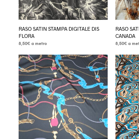
prodotto
prodotto
RASO SATIN STAMPA DIGITALE DIS
RASO SAT
FLORA
CANADA
8,50
€
a metro
8,50
€
a me
Questo
Questo
prodotto
prodotto
ha
ha
più
più
varianti.
varianti.
Le
Le
opzioni
opzioni
possono
possono
essere
essere
scelte
scelte
nella
nella
pagina
pagina