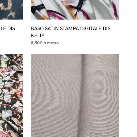
prodotto
LE DIS
RASO SATIN STAMPA DIGITALE DIS
KELLY
8,50
€
a metro
Questo
prodotto
ha
più
varianti.
Le
opzioni
possono
essere
scelte
nella
pagina