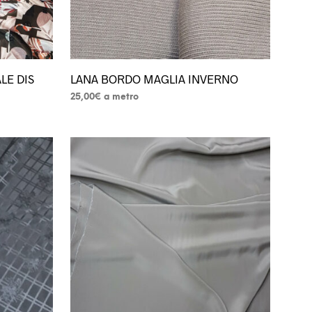
del
prodotto
LE DIS
LANA BORDO MAGLIA INVERNO
25,00
€
a metro
Questo
prodotto
ha
più
varianti.
Le
opzioni
possono
essere
scelte
nella
pagina
del