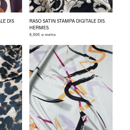
LE DIS
RASO SATIN STAMPA DIGITALE DIS
HERMES
8,50
€
a metro
Questo
prodotto
ha
più
varianti.
Le
opzioni
possono
essere
scelte
nella
pagina
del