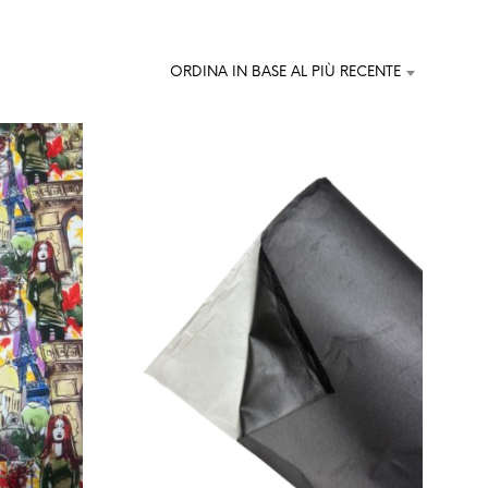
U
N
P
R
ORDINA IN BASE AL PIÙ RECENTE
O
D
O
T
T
O
N
E
L
C
A
R
R
E
L
L
O
.