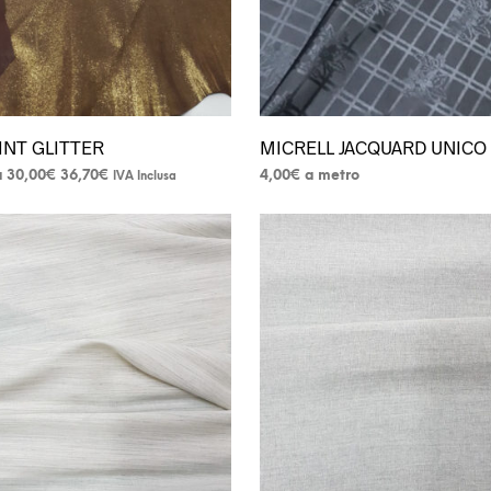
del
prodotto
INT GLITTER
MICRELL JACQUARD UNICO
Fascia
a
A partire da
30,00
€
4,00
€
a metro
IVA Inclusa
Questo
di
prezzo:
prodotto
da
ha
30,00€
più
a
36,70€
varianti.
Le
opzioni
possono
essere
scelte
nella
pagina