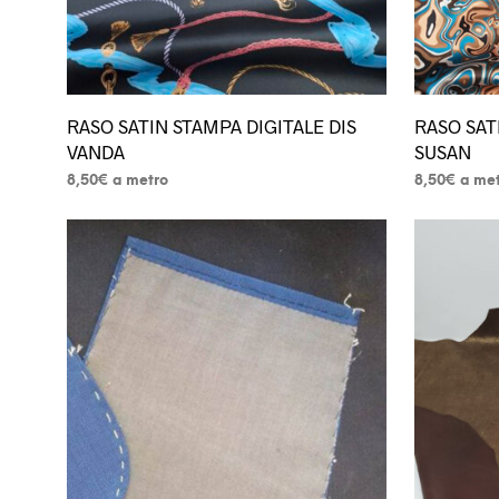
del
del
prodotto
prodotto
RASO SATIN STAMPA DIGITALE DIS
RASO SAT
VANDA
SUSAN
8,50
€
a metro
8,50
€
a me
Questo
Questo
prodotto
prodotto
ha
ha
più
più
varianti.
varianti.
Le
Le
opzioni
opzioni
possono
possono
essere
essere
scelte
scelte
nella
nella
pagina
pagina