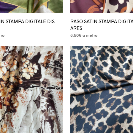
IN STAMPA DIGITALE DIS
RASO SATIN STAMPA DIGITA
ARES
tro
8,50
€
a metro
Questo
prodotto
ha
più
varianti.
Le
opzioni
possono
essere
scelte
nella
pagina
del