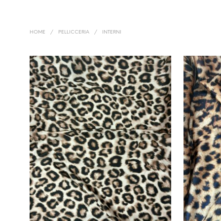
HOME
/
PELLICCERIA
/
INTERNI