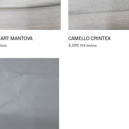
del
prodotto
 ART MANTOVA
CAMELLO CRINTEX
3,30
€
clusa
IVA Inclusa