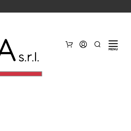
N
E
S
S