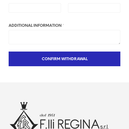
M
A
I
ADDITIONAL INFORMATION
*
L
(
R
E
P
CONFIRM WITHDRAWAL
E
A
T
)
*