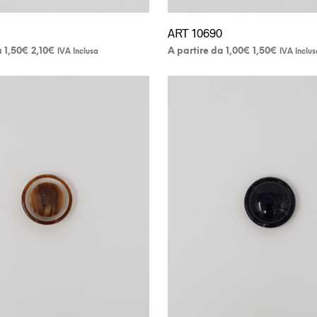
ART 10690
Fascia
F
a
A partire da
1,50
€
A partire da
A partire da
1,00
€
IVA Inclusa
I
Questo
di
d
prezzo:
p
prodotto
da
d
ha
1,50€
1
più
a
a
2,10€
varianti.
1
Le
opzioni
possono
essere
scelte
nella
pagina
del
prodotto