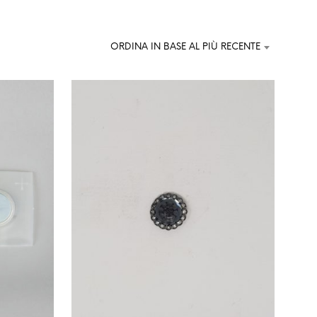
U
N
P
R
ORDINA IN BASE AL PIÙ RECENTE
O
D
O
T
T
O
N
E
L
C
A
R
R
E
L
L
O
.