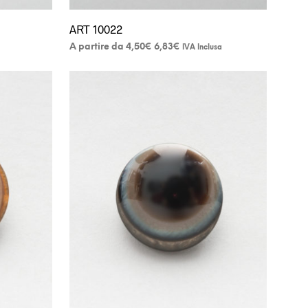
ART 10022
Fascia
A partire da
A partire da
4,50
€
IVA Inclusa
Questo
di
prezzo:
prodotto
da
ha
4,50€
più
a
varianti.
6,83€
Le
opzioni
possono
essere
scelte
nella
pagina
del
prodotto