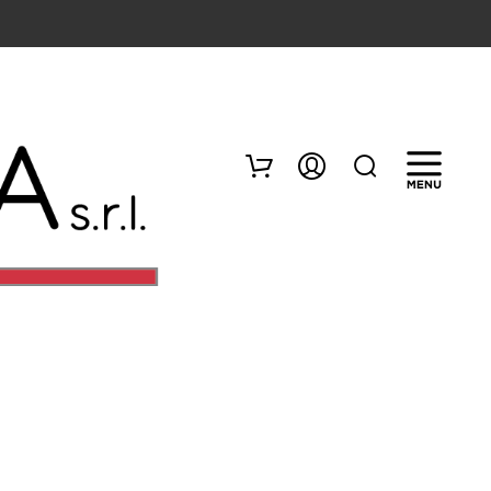
N
E
S
S