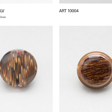
3LV
ART 10004
clusa