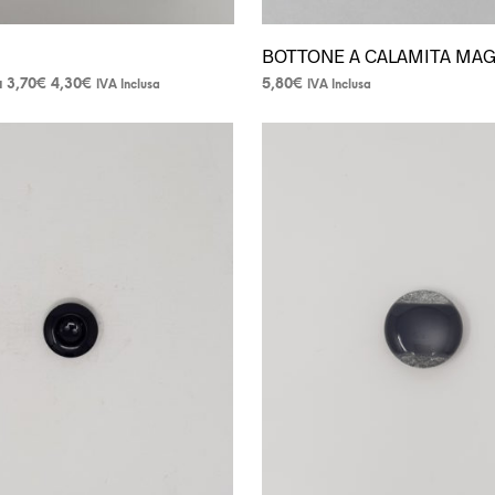
BOTTONE A CALAMITA MAG
Fascia
a
A partire da
3,70
€
5,80
€
IVA Inclusa
IVA Inclusa
di
prezzo:
da
3,70€
a
4,30€