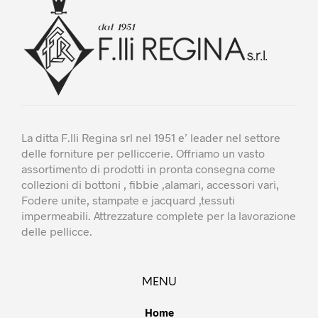
essere
essere
scelte
scelte
nella
nella
pagina
pagina
del
del
prodotto
prodotto
La ditta F.lli Regina srl nel 1951 e’ leader nel settore
delle forniture per pelliccerie. Offriamo un vasto
assortimento di prodotti in pronta consegna come
collezioni di bottoni , fibbie ,alamari, accessori vari,
Fodere unite, stampate e jacquard ,tessuti
impermeabili. Attrezzature complete per la lavorazione
delle pellicce.
MENU
Home