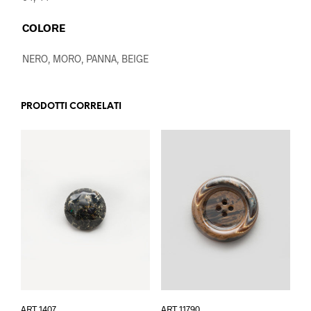
COLORE
NERO, MORO, PANNA, BEIGE
PRODOTTI CORRELATI
Questo
Questo
ART 1407
ART 11790