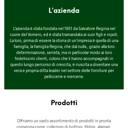
L’azienda
L’azienda è stata fondata nel 1951 da Salvatore Regina nel
cuore del Vomero, ed è stata tramandata ai suoi figli e nipoti.
La loro, prima di essere la storia di un’impresa è quella di una
famiglia, la famiglia Regina, che dal nulla , grazie alla loro
determinazione, serietà, ma in particolar modo ai loro
fedelissimi clienti, coloro che li hanno accompagnati in
questo lungo percorso di crescita, è riuscita a diventare una
vera e propria ditta leader nel settore delle forniture per
pelliccerie e mercerie.
Prodotti
Offriamo un vasto assortimento di prodotti in pronta
consegna come: collezioni di bottoni, fibbie, alamari,