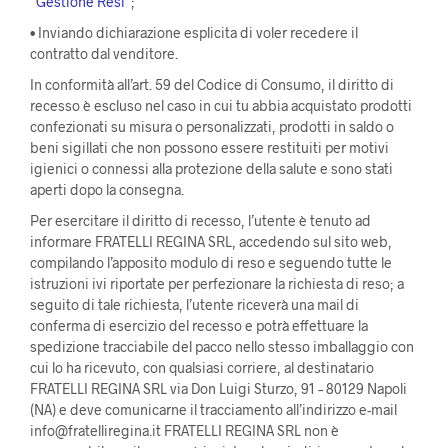
“
Gestione Resi
”;
•
Inviando dichiarazione esplicita di voler recedere il
contratto dal venditore.
In conformità all’art. 59 del Codice di Consumo, il diritto di
recesso è escluso nel caso in cui tu abbia acquistato prodotti
confezionati su misura o personalizzati, prodotti in saldo o
beni sigillati che non possono essere restituiti per motivi
igienici o connessi alla protezione della salute e sono stati
aperti dopo la consegna.
Per esercitare il diritto di recesso, l’utente è tenuto ad
informare FRATELLI REGINA SRL, accedendo sul sito web,
compilando l’apposito modulo di reso e seguendo tutte le
istruzioni ivi riportate per perfezionare la richiesta di reso; a
seguito di tale richiesta, l’utente riceverà una mail di
conferma di esercizio del recesso e potrà effettuare la
spedizione tracciabile del pacco nello stesso imballaggio con
cui lo ha ricevuto, con qualsiasi corriere, al destinatario
FRATELLI REGINA SRL via Don Luigi Sturzo, 91 – 80129 Napoli
(NA) e deve comunicarne il tracciamento all’indirizzo e-
mail
info@fratelliregina.it
FRATELLI REGINA SRL non è