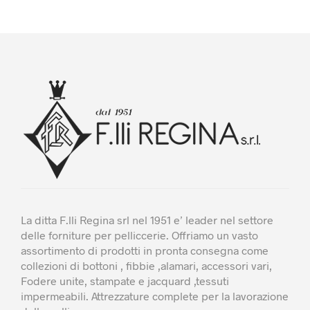
ha
più
varianti.
Le
opzioni
possono
essere
scelte
nella
pagina
del
prodotto
La ditta F.lli Regina srl nel 1951 e’ leader nel settore
delle forniture per pelliccerie. Offriamo un vasto
assortimento di prodotti in pronta consegna come
collezioni di bottoni , fibbie ,alamari, accessori vari,
Fodere unite, stampate e jacquard ,tessuti
impermeabili. Attrezzature complete per la lavorazione