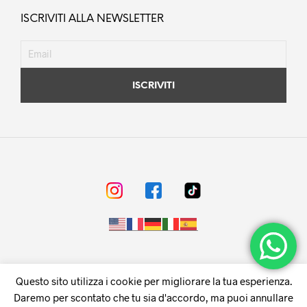
ISCRIVITI ALLA NEWSLETTER
© F.LLI REGINA s.r.l. - Napoli - Via Don Luigi Sturzo,91 - P.Iva
Questo sito utilizza i cookie per migliorare la tua esperienza.
05760060631
Daremo per scontato che tu sia d'accordo, ma puoi annullare