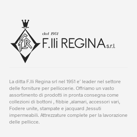
Le
opzioni
possono
essere
scelte
nella
pagina
del
prodotto
La ditta F.lli Regina srl nel 1951 e’ leader nel settore
delle forniture per pelliccerie. Offriamo un vasto
assortimento di prodotti in pronta consegna come
collezioni di bottoni , fibbie ,alamari, accessori vari,
Fodere unite, stampate e jacquard ,tessuti
impermeabili. Attrezzature complete per la lavorazione
delle pellicce.