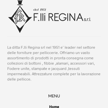
scelte
scel
nella
nella
pagina
pagi
del
del
prodotto
prod
La ditta F.lli Regina srl nel 1951 e’ leader nel settore
delle forniture per pelliccerie. Offriamo un vasto
assortimento di prodotti in pronta consegna come
collezioni di bottoni , fibbie ,alamari, accessori vari,
Fodere unite, stampate e jacquard ,tessuti
impermeabili. Attrezzature complete per la lavorazione
delle pellicce.
MENU
Home