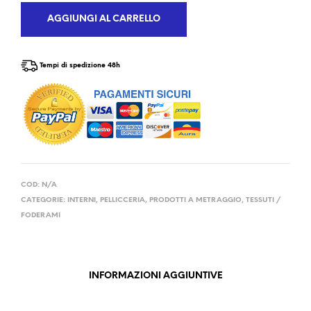
AGGIUNGI AL CARRELLO
Tempi di spedizione 48h
COD:
N/A
CATEGORIE:
INTERNI
,
PELLICCERIA
,
PRODOTTI A METRAGGIO
,
TESSUTI /
FODERAMI
INFORMAZIONI AGGIUNTIVE