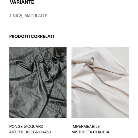
VARIANTE
UNICA, MACULATO1
PRODOTTI CORRELATI
Questo
Ques
PONGE JACQUARD
IMPERMEABILE
prodotto
prod
ART.1711 DISEGNO 4763
MISTOSETA CLAUDIA
ha
ha