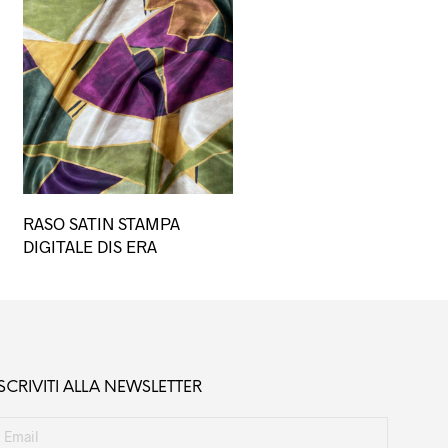
Questo
Questo
RASO SATIN STAMPA
prodotto
prodotto
DIGITALE DIS ERA
ha
ha
più
più
varianti.
varianti.
Le
Le
opzioni
opzioni
possono
possono
ISCRIVITI ALLA NEWSLETTER
essere
essere
scelte
scelte
nella
nella