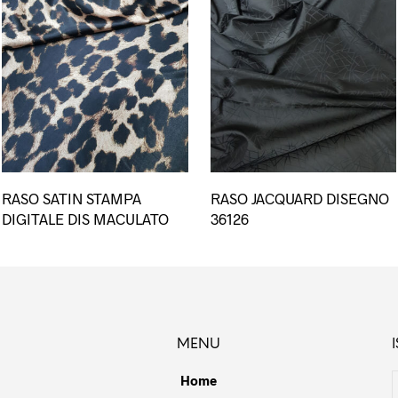
o
Questo
RASO SATIN STAMPA
RASO JACQUARD DISEGNO
to
prodotto
DIGITALE DIS MACULATO
36126
ha
più
i.
varianti.
Le
i
opzioni
no
possono
MENU
e
essere
scelte
Home
nella