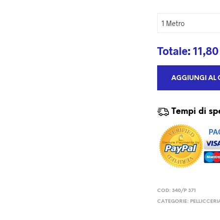
Totale:
11,80
AGGIUNGI AL 
Tempi di sp
COD:
340/P 371
CATEGORIE:
PELLICCERI