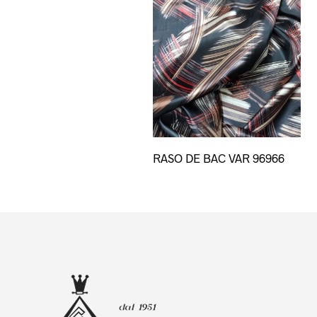
Quest
RASO DE BAC VAR 96966
prodot
ha
più
variant
Le
opzion
posso
esser
scelte
nella