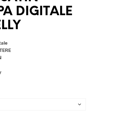
U
A DIGITALE
N
P
R
ELLY
O
D
O
tale
T
T
STERE
O
N
N
E
y
L
C
A
R
R
E
L
L
O
.