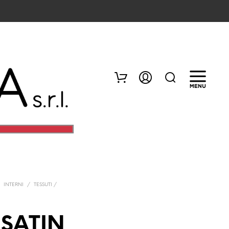
/
INTERNI
/
TESSUTI /
N
E
S
SATIN
S