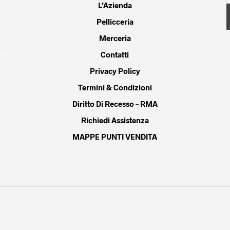
L’Azienda
gina
pagina
Pellicceria
del
dotto
prodotto
Merceria
Contatti
Privacy Policy
Termini & Condizioni
Diritto Di Recesso – RMA
Richiedi Assistenza
MAPPE PUNTI VENDITA