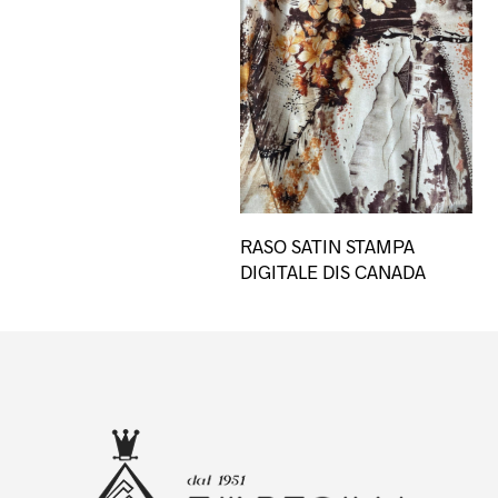
Qu
RASO SATIN STAMPA
pro
DIGITALE DIS CANADA
ha
più
var
Le
opz
po
es
sce
nel