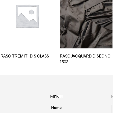
esto
Questo
RASO TREMITI DIS CLASS
RASO JACQUARD DISEGNO
dotto
prodotto
1503
ha
più
ianti.
varianti.
Le
ioni
opzioni
ssono
possono
MENU
sere
essere
lte
scelte
Home
la
nella