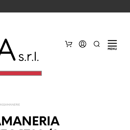
PASSAMANERIE
N
E
AMANERIA
S
S