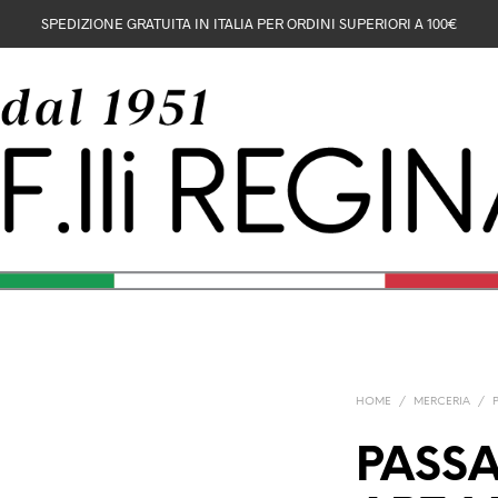
SPEDIZIONE GRATUITA IN ITALIA PER ORDINI SUPERIORI A 100€
HOME
/
MERCERIA
/
PASS