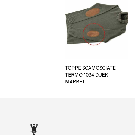
Qu
TOPPE SCAMOSCIATE
pro
TERMO 1034 DUEK
ha
MARBET
più
var
Le
opz
po
es
sce
nel