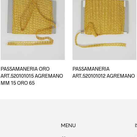
esto
PASSAMANERIA ORO
PASSAMANERIA
dotto
ART.520101015 AGREMANO
ART.520101012 AGREMANO
MM 15 ORO 65
ianti.
ioni
ssono
sere
MENU
lte
la