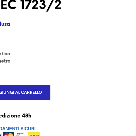
VEC 1723/2
U
N
P
R
lusa
O
D
O
T
T
ntico
O
metro
N
E
L
C
A
R
IUNGI AL CARRELLO
R
E
L
L
edizione 48h
O
.