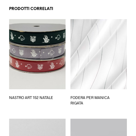
PRODOTTI CORRELATI
Questo
Ques
NASTRO ART 152 NATALE
FODERA PER MANICA
prodotto
prod
RIGATA
ha
ha
più
più
varianti.
varia
Le
Le
opzioni
opzi