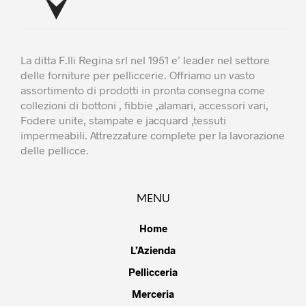
prodotto
prodotto
La ditta F.lli Regina srl nel 1951 e’ leader nel settore
delle forniture per pelliccerie. Offriamo un vasto
assortimento di prodotti in pronta consegna come
collezioni di bottoni , fibbie ,alamari, accessori vari,
Fodere unite, stampate e jacquard ,tessuti
impermeabili. Attrezzature complete per la lavorazione
delle pellicce.
MENU
Home
L’Azienda
Pellicceria
Merceria