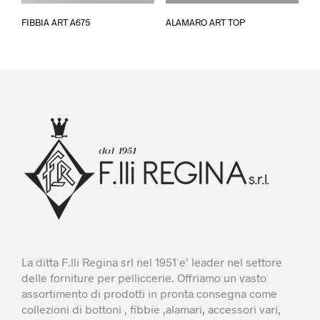
Questo
Questo
FIBBIA ART A675
ALAMARO ART TOP
prodotto
prodotto
ha
ha
più
più
varianti.
varianti.
Le
Le
opzioni
opzioni
possono
possono
essere
essere
scelte
scelte
nella
nella
pagina
pagina
del
del
prodotto
prodotto
La ditta F.lli Regina srl nel 1951 e’ leader nel settore
delle forniture per pelliccerie. Offriamo un vasto
assortimento di prodotti in pronta consegna come
collezioni di bottoni , fibbie ,alamari, accessori vari,