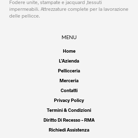
Fodere unite, stampate e jacquard ,tessuti
impermeabili. Attrezzature complete per la lavorazione
delle pellicce.
MENU
Home
L’Azienda
Pellicceria
Merceria
Contatti
Privacy Policy
Termini & Condizioni
Diritto Di Recesso – RMA
Richiedi Assistenza