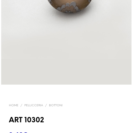
HOME
/
PELLICCERIA
/
BOTTONI
ART 10302