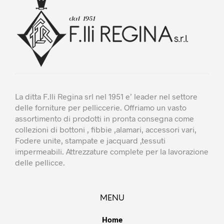
essere
scelte
nella
pagina
del
prodotto
La ditta F.lli Regina srl nel 1951 e’ leader nel settore
delle forniture per pelliccerie. Offriamo un vasto
assortimento di prodotti in pronta consegna come
collezioni di bottoni , fibbie ,alamari, accessori vari,
Fodere unite, stampate e jacquard ,tessuti
impermeabili. Attrezzature complete per la lavorazione
delle pellicce.
MENU
Home