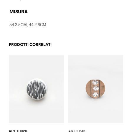
MISURA
54 3.5CM, 44 2.6CM
PRODOTTI CORRELATI
Questo
Questo
ART 11102K
ART 10613