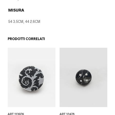
MISURA
54 3.5CM, 44 2.6CM
PRODOTTI CORRELATI
Questo
Questo
ART 11397K
ART 12478