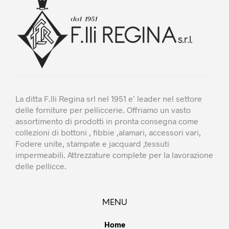
essere
essere
scelte
scelte
nella
nella
pagina
pagina
del
del
prodotto
prodotto
La ditta F.lli Regina srl nel 1951 e’ leader nel settore
delle forniture per pelliccerie. Offriamo un vasto
assortimento di prodotti in pronta consegna come
collezioni di bottoni , fibbie ,alamari, accessori vari,
Fodere unite, stampate e jacquard ,tessuti
impermeabili. Attrezzature complete per la lavorazione
delle pellicce.
MENU
Home