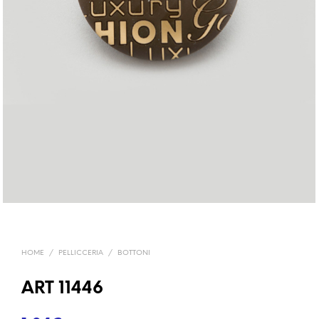
HOME
/
PELLICCERIA
/
BOTTONI
ART 11446