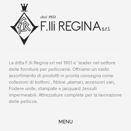
possono
possono
essere
essere
scelte
scelte
nella
nella
pagina
pagina
del
del
prodotto
prodotto
La ditta F.lli Regina srl nel 1951 e’ leader nel settore
delle forniture per pelliccerie. Offriamo un vasto
assortimento di prodotti in pronta consegna come
collezioni di bottoni , fibbie ,alamari, accessori vari,
Fodere unite, stampate e jacquard ,tessuti
impermeabili. Attrezzature complete per la lavorazione
delle pellicce.
MENU