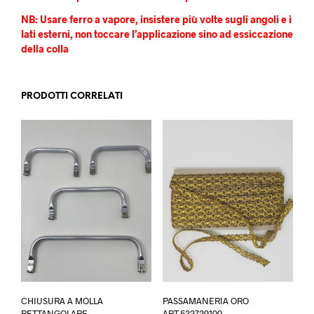
NB: Usare ferro a vapore, insistere più volte sugli angoli e i
lati esterni, non toccare l’applicazione sino ad essiccazione
della colla
PRODOTTI CORRELATI
Questo
CHIUSURA A MOLLA
PASSAMANERIA ORO
prodotto
RETTANGOLARE
ART.522729100