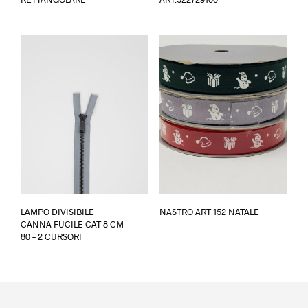
ha
più
varianti.
Le
opzioni
possono
essere
scelte
nella
pagina
del
prodotto
Questo
Ques
LAMPO DIVISIBILE
NASTRO ART 152 NATALE
prodotto
prodo
CANNA FUCILE CAT 8 CM
ha
ha
80 – 2 CURSORI
più
più
varianti.
varian
Le
Le
opzioni
opzio
possono
poss