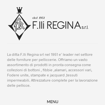
essere
esser
scelte
scelt
nella
nella
pagina
pagin
del
del
prodotto
prodo
La ditta F.lli Regina srl nel 1951 e’ leader nel settore
delle forniture per pelliccerie. Offriamo un vasto
assortimento di prodotti in pronta consegna come
collezioni di bottoni , fibbie ,alamari, accessori vari,
Fodere unite, stampate e jacquard ,tessuti
impermeabili. Attrezzature complete per la lavorazione
delle pellicce.
MENU