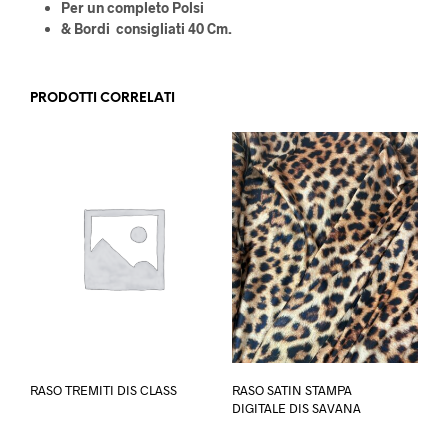
Per un completo Polsi
& Bordi consigliati 40 Cm.
PRODOTTI CORRELATI
Questo
RASO TREMITI DIS CLASS
RASO SATIN STAMPA
prodotto
DIGITALE DIS SAVANA
ha
più