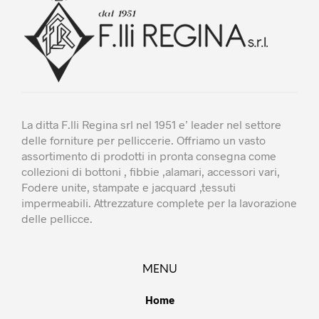
nella
nella
pagina
pagina
del
del
prodotto
prodot
La ditta F.lli Regina srl nel 1951 e’ leader nel settore
delle forniture per pelliccerie. Offriamo un vasto
assortimento di prodotti in pronta consegna come
collezioni di bottoni , fibbie ,alamari, accessori vari,
Fodere unite, stampate e jacquard ,tessuti
impermeabili. Attrezzature complete per la lavorazione
delle pellicce.
MENU
Home