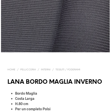
HOME
/
PELLICCERIA
/
INTERNI
/
TESSUTI / FODERAMI
LANA BORDO MAGLIA INVERNO
Bordo Maglia
Costa Larga
H.80 cm
Per un completo Polsi