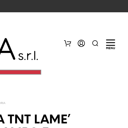
ORIA
N
E
 TNT LAME’
S
S