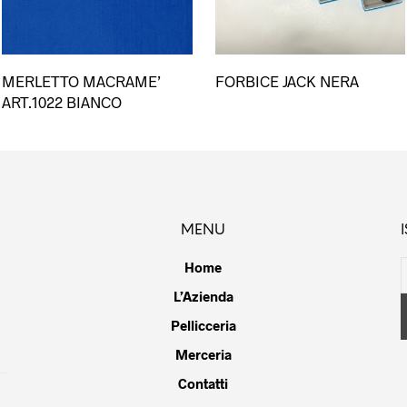
esto
Questo
MERLETTO MACRAME’
FORBICE JACK NERA
dotto
prodot
ART.1022 BIANCO
ha
più
ianti.
varianti
Le
ioni
opzioni
ssono
posson
MENU
sere
essere
lte
scelte
Home
la
nella
L’Azienda
gina
pagina
Pellicceria
del
dotto
prodot
Merceria
Contatti