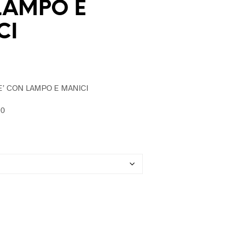
LAMPO E
U
N
P
CI
R
O
D
O
T
T
E’ CON LAMPO E MANICI
O
N
20
E
L
C
A
R
R
E
L
L
O
.