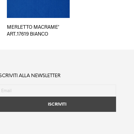
MERLETTO MACRAME’
to
ART.17619 BIANCO
.
o
ISCRIVITI ALLA NEWSLETTER
to