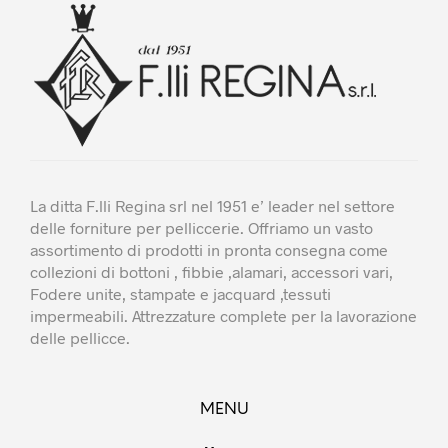
essere
esse
scelte
scel
nella
nella
pagina
pagi
del
del
prodotto
prod
La ditta F.lli Regina srl nel 1951 e’ leader nel settore
delle forniture per pelliccerie. Offriamo un vasto
assortimento di prodotti in pronta consegna come
collezioni di bottoni , fibbie ,alamari, accessori vari,
Fodere unite, stampate e jacquard ,tessuti
impermeabili. Attrezzature complete per la lavorazione
delle pellicce.
MENU