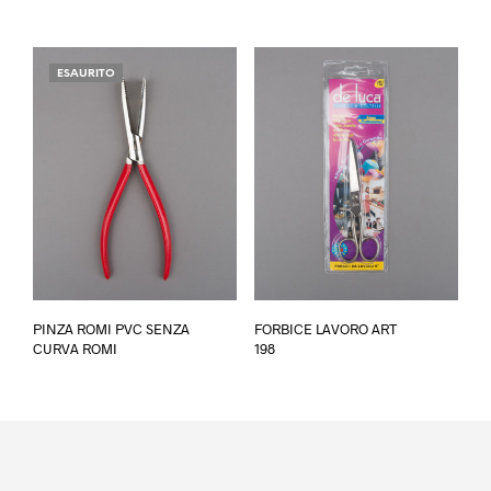
ESAURITO
Questo
Ques
PINZA ROMI PVC SENZA
FORBICE LAVORO ART
prodotto
prod
CURVA ROMI
198
ha
ha
più
più
varianti.
varia
Le
Le
opzioni
opzi
possono
poss