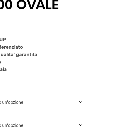
00 OVALE
U
N
P
R
O
D
O
 UP
T
ferenziato
T
ualita’ garantita
O
y
N
E
aia
L
C
A
R
R
E
L
L
O
.