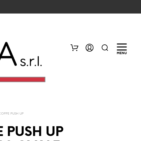
COPPE PUSH UP
N
E
 PUSH UP
S
S