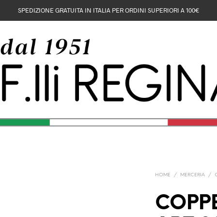
SPEDIZIONE GRATUITA IN ITALIA PER ORDINI SUPERIORI A 100€
HOME
/
MERCERIA
/
COPPE