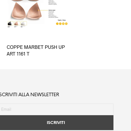
Questo
COPPE MARBET PUSH UP
prodotto
ART 1161 T
ha
più
varianti.
Le
opzioni
possono
ISCRIVITI ALLA NEWSLETTER
essere
scelte
nella
pagina
del