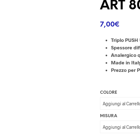
ART 8
7,00
€
Triplo PUSH
Spessore dif
Analergico q
Made in Ital
Prezzo per P
COLORE
MISURA