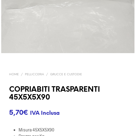
HOME
/
PELLICCERIA
/
GRUCCE E CUSTODIE
COPRIABITI TRASPARENTI
45X5X5X90
5,70
€
IVA Inclusa
Misura 45X5X5X90