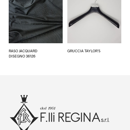
Questo
Questo
RASO JACQUARD
GRUCCIA TAYLOR’S
prodotto
prodotto
DISEGNO 36126
ha
ha
più
più
varianti.
varianti.
Le
Le
opzioni
opzioni
possono
possono
essere
essere
scelte
scelte
nella
nella
pagina
pagina
del
del
prodotto
prodotto