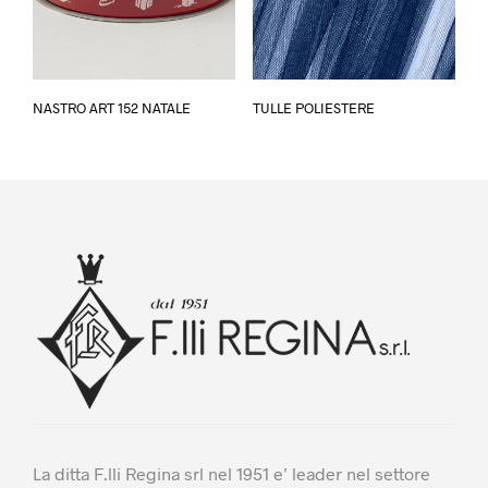
del
prodotto
Questo
Questo
NASTRO ART 152 NATALE
TULLE POLIESTERE
prodotto
prodotto
ha
ha
più
più
varianti.
varianti.
Le
Le
opzioni
opzioni
possono
possono
essere
essere
scelte
scelte
nella
nella
pagina
pagina
del
del
prodotto
prodotto
La ditta F.lli Regina srl nel 1951 e’ leader nel settore