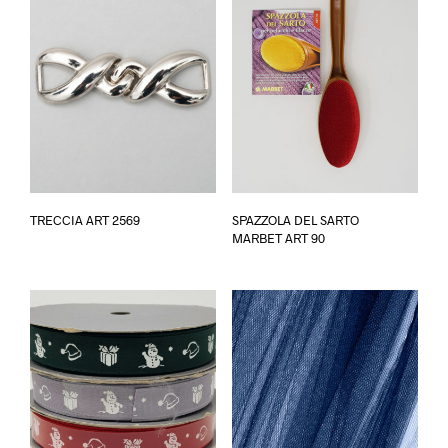
Questo
TRECCIA ART 2569
SPAZZOLA DEL SARTO
prodotto
MARBET ART 90
ha
più
varianti.
Le
opzioni
possono
essere
scelte
nella
pagina