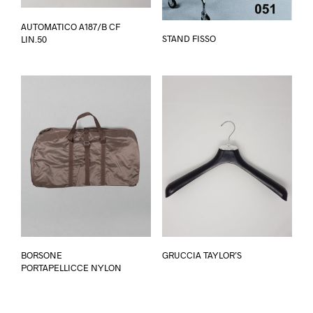
AUTOMATICO A187/B CF
STAND FISSO
LIN.50
Questo
Questo
BORSONE
GRUCCIA TAYLOR’S
prodotto
prodotto
PORTAPELLICCE NYLON
ha
ha
più
più
varianti.
varianti.