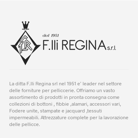
Le
Le
opzioni
opzioni
possono
possono
essere
essere
scelte
scelte
nella
nella
pagina
pagina
del
del
prodotto
prodotto
La ditta F.lli Regina srl nel 1951 e’ leader nel settore
delle forniture per pelliccerie. Offriamo un vasto
assortimento di prodotti in pronta consegna come
collezioni di bottoni , fibbie ,alamari, accessori vari,
Fodere unite, stampate e jacquard ,tessuti
impermeabili. Attrezzature complete per la lavorazione
delle pellicce.