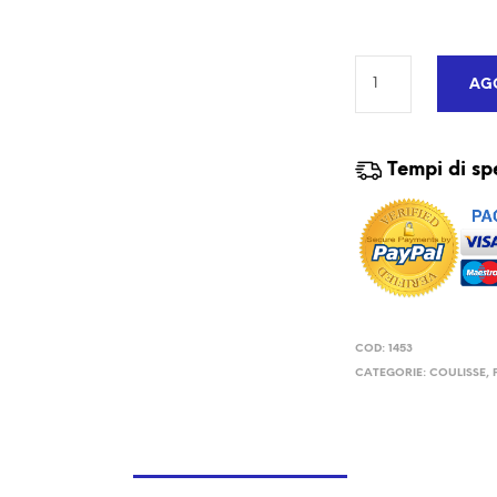
AGG
Tempi di sp
COD:
1453
CATEGORIE:
COULISSE
,