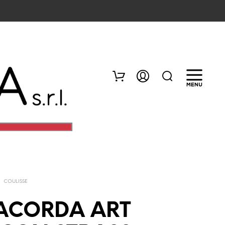
/
COULISSE
N
E
ACORDA ART
S
S