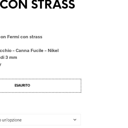
 CON STRASS
U
N
P
R
O
D
O
con Fermi con strass
T
T
cchio – Canna Fucile – Nikel
O
 di 3 mm
N
E
y
L
C
A
R
ESAURITO
R
E
L
L
O
.