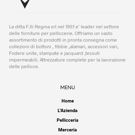
prodotto
prodott
La ditta F.lli Regina srl nel 1951 e’ leader nel settore
delle forniture per pelliccerie. Offriamo un vasto
assortimento di prodotti in pronta consegna come
collezioni di bottoni , fibbie ,alamari, accessori vari,
Fodere unite, stampate e jacquard ,tessuti
impermeabili. Attrezzature complete per la lavorazione
delle pellicce.
MENU
Home
L’Azienda
Pellicceria
Merceria