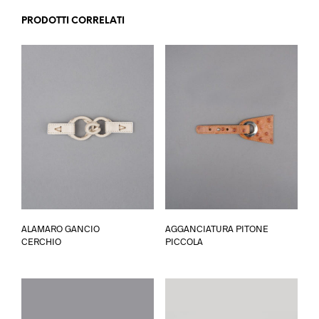
PRODOTTI CORRELATI
Ques
ALAMARO GANCIO
AGGANCIATURA PITONE
prod
CERCHIO
PICCOLA
ha
più
varia
Le
opzi