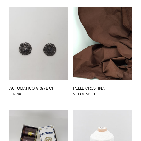
Ques
AUTOMATICO A187/B CF
PELLE CROSTINA
prod
LIN.50
VELOUSPLIT
ha
più
varia
Le
opzi
poss
esse