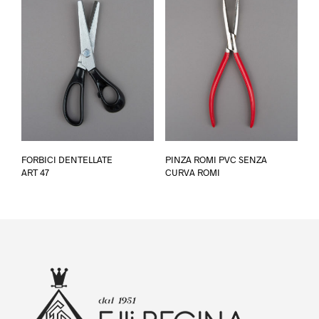
Ques
FORBICI DENTELLATE
PINZA ROMI PVC SENZA
prod
ART 47
CURVA ROMI
ha
più
varia
Le
opzi
poss
esse
scel
nella
pagi