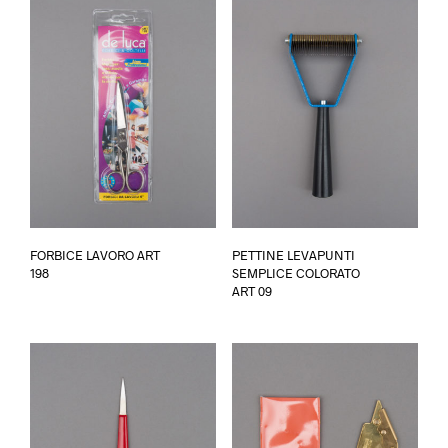
Questo
FORBICE LAVORO ART
PETTINE LEVAPUNTI
prodotto
198
SEMPLICE COLORATO
ha
ART 09
più
varianti.
Le
opzioni
possono
essere
scelte