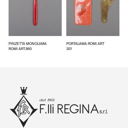
nella
pagina
del
prodotto
PINZETTA MONOLAMA
PORTALAMA ROMI ART
ROMI ART.860
301