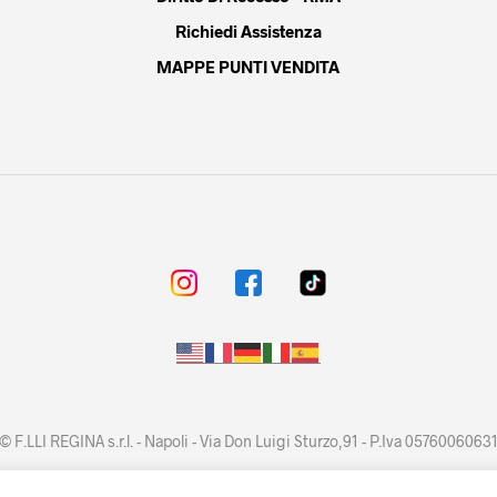
Richiedi Assistenza
MAPPE PUNTI VENDITA
© F.LLI REGINA s.r.l. - Napoli - Via Don Luigi Sturzo,91 - P.Iva 0576006063