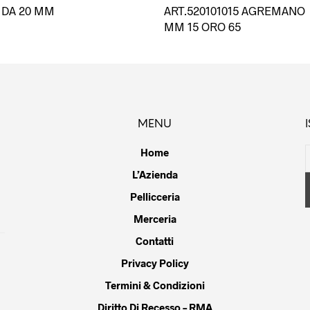
DA 20 MM
ART.520101015 AGREMANO
ha
MM 15 ORO 65
più
varianti.
Le
opzioni
possono
essere
MENU
scelte
nella
Home
pagina
L’Azienda
del
Pellicceria
prodotto
Merceria
Contatti
Privacy Policy
Termini & Condizioni
Diritto Di Recesso – RMA