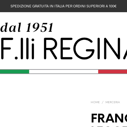
SPEDIZIONE GRATUITA IN ITALIA PER ORDINI SUPERIORI A 100€
HOME
/
MERCERIA
FRAN