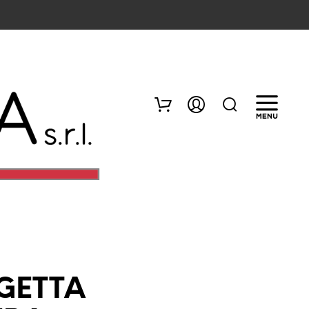
N
E
GETTA
S
S