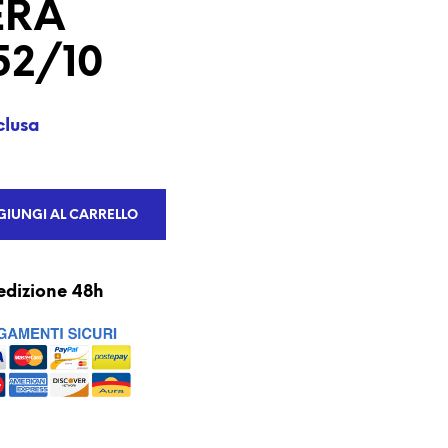
ERA
U
N
P
52/10
R
O
D
O
clusa
T
T
O
N
IUNGI AL CARRELLO
E
L
C
A
edizione 48h
R
R
E
L
L
O
.