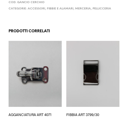
COD:
GANCIO CERCHIO
CATEGORIE:
ACCESSORI
,
FIBBIE E ALAMARI
,
MERCERIA
,
PELLICCERIA
PRODOTTI CORRELATI
Questo
AGGANCIATURA ART 4071
FIBBIA ART 3799/30
prodotto
ha
più