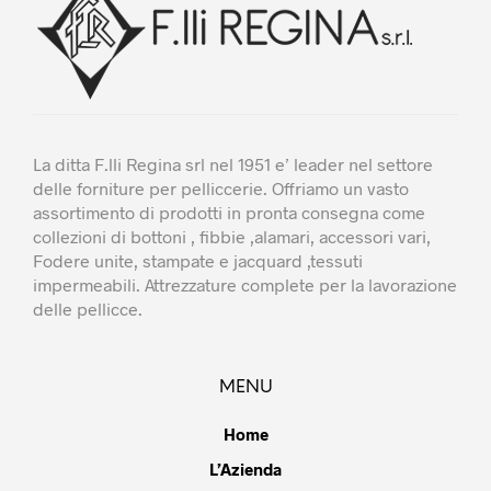
nella
nella
pagina
pagina
del
del
prodotto
prodotto
La ditta F.lli Regina srl nel 1951 e’ leader nel settore
delle forniture per pelliccerie. Offriamo un vasto
assortimento di prodotti in pronta consegna come
collezioni di bottoni , fibbie ,alamari, accessori vari,
Fodere unite, stampate e jacquard ,tessuti
impermeabili. Attrezzature complete per la lavorazione
delle pellicce.
MENU
Home
L’Azienda