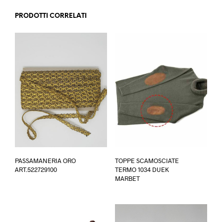
PRODOTTI CORRELATI
Ques
PASSAMANERIA ORO
TOPPE SCAMOSCIATE
prod
ART.522729100
TERMO 1034 DUEK
ha
MARBET
più
varia
Le
opzi