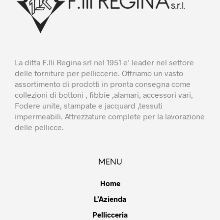
del
del
prodotto
prod
La ditta F.lli Regina srl nel 1951 e’ leader nel settore
delle forniture per pelliccerie. Offriamo un vasto
assortimento di prodotti in pronta consegna come
collezioni di bottoni , fibbie ,alamari, accessori vari,
Fodere unite, stampate e jacquard ,tessuti
impermeabili. Attrezzature complete per la lavorazione
delle pellicce.
MENU
Home
L’Azienda
Pellicceria