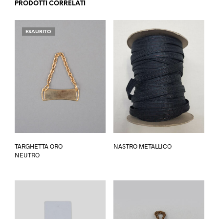
PRODOTTI CORRELATI
ESAURITO
Questo
TARGHETTA ORO
NASTRO METALLICO
prodotto
NEUTRO
ha
più
varianti.
Le
opzioni
possono