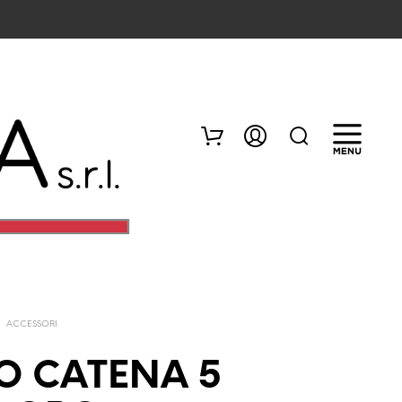
/
ACCESSORI
N
E
O CATENA 5
S
S