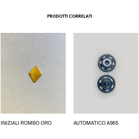
PRODOTTI CORRELATI
Questo
Questo
INIZIALI ROMBO ORO
AUTOMATICO A965
to
prodotto
prodotto
ha
ha