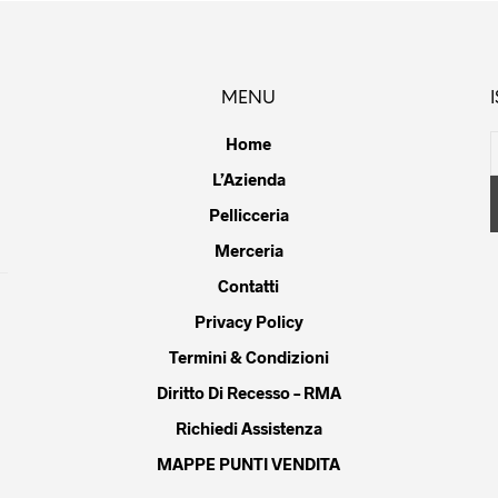
più
più
.
varianti.
varianti.
Le
Le
opzioni
opzioni
MENU
o
possono
possono
essere
essere
Home
scelte
scelte
L’Azienda
nella
nella
pagina
Pellicceria
pagina
del
del
Merceria
to
prodotto
prodotto
Contatti
Privacy Policy
Termini & Condizioni
Diritto Di Recesso – RMA
Richiedi Assistenza
MAPPE PUNTI VENDITA