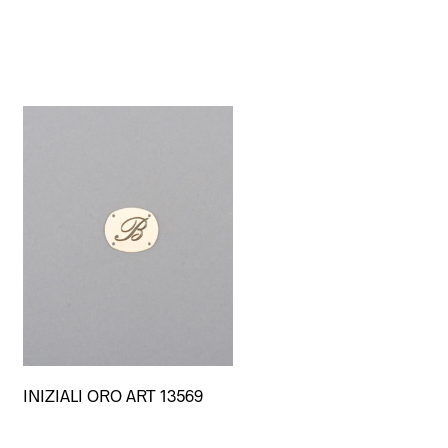
Questo
INIZIALI ORO ART 13569
prodotto
ha