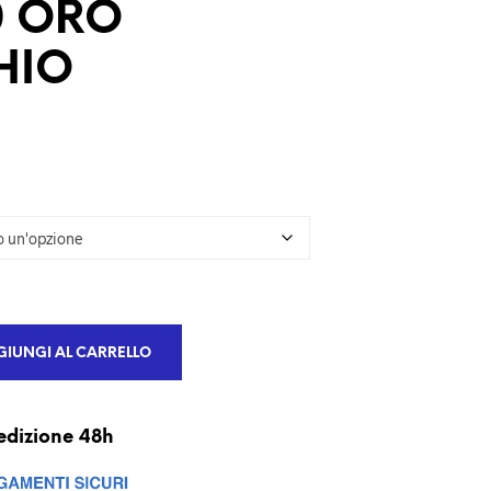
0 ORO
U
N
P
HIO
R
O
D
O
T
T
O
N
E
L
C
A
R
R
IUNGI AL CARRELLO
E
L
L
O
edizione 48h
.