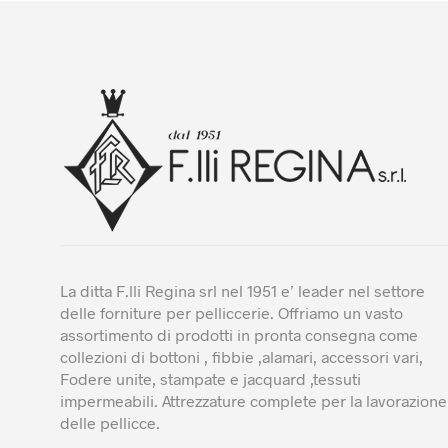
più
varianti
Le
opzioni
posson
essere
scelte
nella
pagina
del
prodot
La ditta F.lli Regina srl nel 1951 e’ leader nel settore
delle forniture per pelliccerie. Offriamo un vasto
assortimento di prodotti in pronta consegna come
collezioni di bottoni , fibbie ,alamari, accessori vari,
Fodere unite, stampate e jacquard ,tessuti
impermeabili. Attrezzature complete per la lavorazione
delle pellicce.