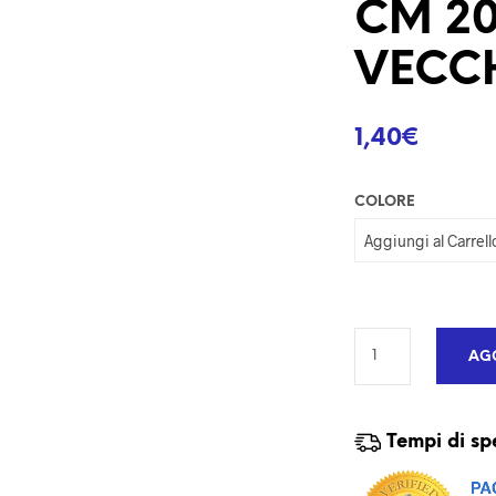
CM 2
VECC
1,40
€
COLORE
AGG
Tempi di sp