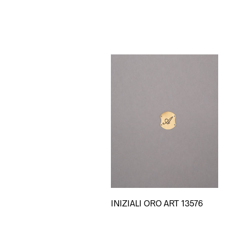
Questo
INIZIALI ORO ART 13576
prodot
ha