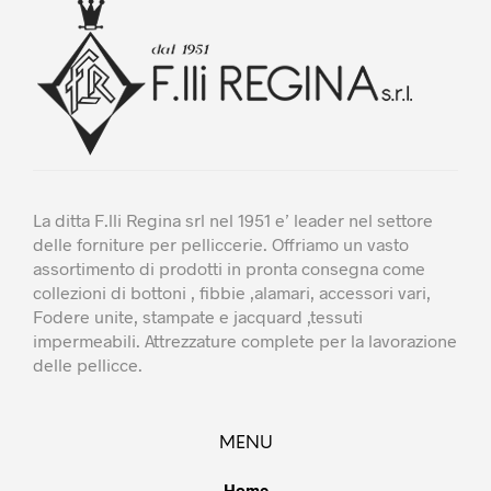
scel
nella
pagi
del
prod
La ditta F.lli Regina srl nel 1951 e’ leader nel settore
delle forniture per pelliccerie. Offriamo un vasto
assortimento di prodotti in pronta consegna come
collezioni di bottoni , fibbie ,alamari, accessori vari,
Fodere unite, stampate e jacquard ,tessuti
impermeabili. Attrezzature complete per la lavorazione
delle pellicce.
MENU
Home