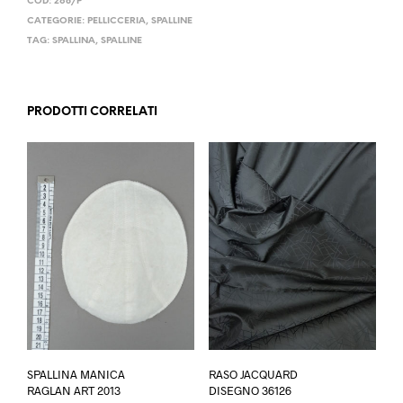
COD:
268/P
CATEGORIE:
PELLICCERIA
,
SPALLINE
TAG:
SPALLINA
,
SPALLINE
PRODOTTI CORRELATI
Ques
SPALLINA MANICA
RASO JACQUARD
prod
RAGLAN ART 2013
DISEGNO 36126
ha