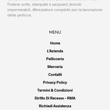
Fodere unite, stampate e jacquard ,tessuti
impermeabili. Attrezzature complete per la lavorazione
delle pellicce.
MENU
Home
L’Azienda
Pellicceria
Merceria
Contatti
Privacy Policy
Termini & Condizioni
Diritto Di Recesso – RMA
Richiedi Assistenza