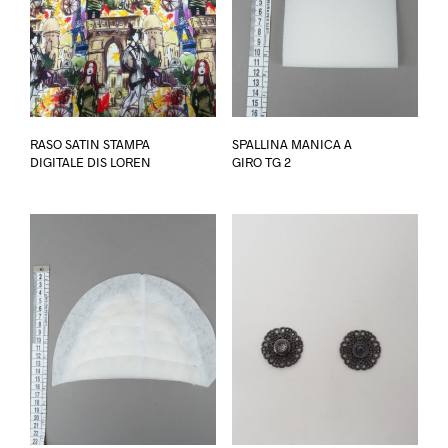
Questo
RASO SATIN STAMPA
SPALLINA MANICA A
prodotto
DIGITALE DIS LOREN
GIRO TG 2
ha
più
varianti.
Le
opzioni
possono
essere
scelte
nella
pagina
del
prodotto