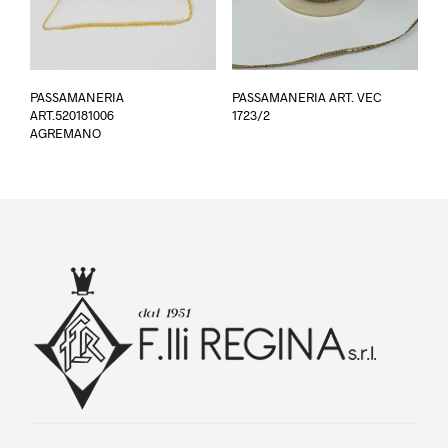
del
prod
PASSAMANERIA
PASSAMANERIA ART. VEC
ART.520181006
1723/2
AGREMANO