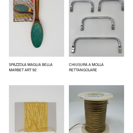
Ques
SPAZZOLA MAGLIA BELLA
CHIUSURA A MOLLA
prod
MARBET ART 92
RETTANGOLARE
ha
più
varia
Le
opzi
poss
esse
scel
nella
pagi