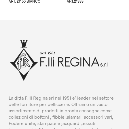
ART. 21150 BIANCO
ART.21333
ha
più
varia
Le
opzi
poss
esse
scel
nella
pagi
del
prod
La ditta F.lli Regina srl nel 1951 e’ leader nel settore
delle forniture per pelliccerie. Offriamo un vasto
assortimento di prodotti in pronta consegna come
collezioni di bottoni , fibbie ,alamari, accessori vari,
Fodere unite, stampate e jacquard ,tessuti