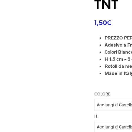
TNT
1,50
€
PREZZO PE
Adesivo a F
Colori Bianc
H 1.5 cm – 5
Rotoli da me
Made in Ital
COLORE
H