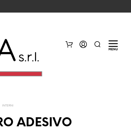
/
INTERNI
N
E
RO ADESIVO
S
S