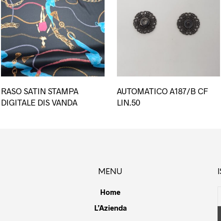
Questo
RASO SATIN STAMPA
AUTOMATICO A187/B CF
prodotto
DIGITALE DIS VANDA
LIN.50
ha
più
varianti.
Le
opzioni
possono
MENU
essere
scelte
Home
nella
L’Azienda
pagina