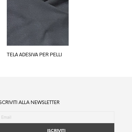
Questo
TELA ADESIVA PER PELLI
prodotto
ha
più
varianti.
Le
opzioni
possono
ISCRIVITI ALLA NEWSLETTER
essere
scelte
nella
pagina