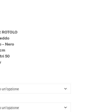
U
N
P
R
O
D
O
R ROTOLO
T
reddo
T
o – Nero
O
 cm
N
E
tri 50
L
y
C
A
R
R
E
L
L
O
.