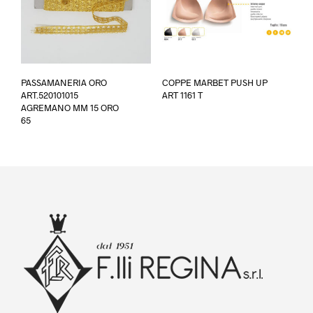
Ques
PASSAMANERIA ORO
COPPE MARBET PUSH UP
prod
ART.520101015
ART 1161 T
ha
AGREMANO MM 15 ORO
più
65
varia
Le
opzi
poss
esse
scel
nella
pagi
del
prod