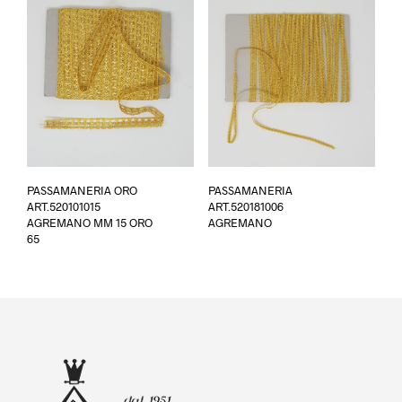
possono
essere
scelte
nella
pagina
del
prodotto
PASSAMANERIA ORO
PASSAMANERIA
ART.520101015
ART.520181006
AGREMANO MM 15 ORO
AGREMANO
65