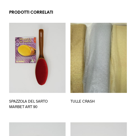
PRODOTTI CORRELATI
Questo
SPAZZOLA DEL SARTO
TULLE CRASH
prodotto
MARBET ART 90
ha
più
varianti.
Le
opzioni