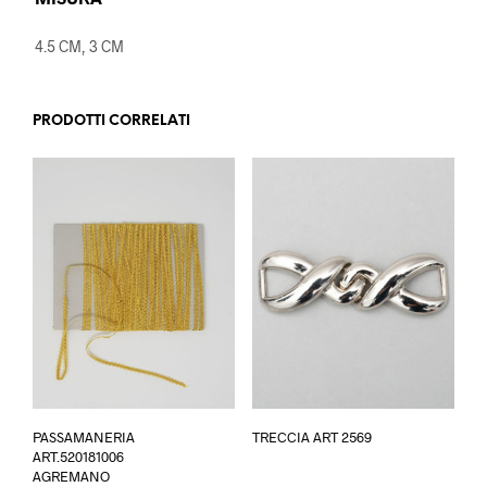
4.5 CM, 3 CM
PRODOTTI CORRELATI
Questo
PASSAMANERIA
TRECCIA ART 2569
prodotto
ART.520181006
ha
AGREMANO