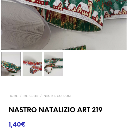
HOME
/
MERCERIA
/
NASTRI E CORDONI
NASTRO NATALIZIO ART 219
1,40
€