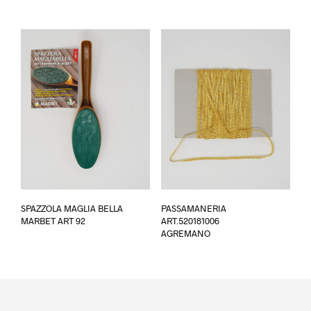
più
varianti.
Le
opzioni
possono
essere
scelte
nella
pagina
del
prodotto
SPAZZOLA MAGLIA BELLA
PASSAMANERIA
MARBET ART 92
ART.520181006
AGREMANO